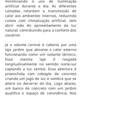
minimizando o uso de iluminação
artificial durante o dia. As diferentes
camadas retardam a transmissão de
calor aos ambientes internos, reduzindo
custos com climatização artificial, sem
abrir mão do aproveitamento da luz
natural, contribuindo para o conforto dos
usuários.
Já o volume central é coberto por uma
laje jardim que absorve o calor externo
funcionando como um isolante térmico.
Essa mesma laje é rasgada
longitudinalmente no sentido norte-sul
captando a luz zenital. Essa abertura é
preenchida com cobogós de concreto
criando um jogo de luz e sombra que se
altera no decorrer do dia. Logo abaixo,
um banco de concreto com um jardim
qualifica o espaço de convivência. Nos
fechamentos, a substituição da alvenaria
tradicional por cobogós possibilitam a
ventilação cruzada, mecanismo este que
combinado com os jardins internos,