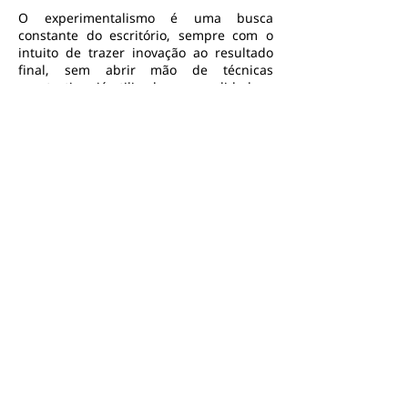
O experimentalismo é uma busca
constante do escritório, sempre com o
intuito de trazer inovação ao resultado
final, sem abrir mão de técnicas
construtivas já utilizadas e consolidadas.
Equipe:
Cíntia Menezes Lins de Matos
, arquiteta
e urbanista formada pela UNIFOR em
2007
Deborah Martins de Oliveira Lins
,
arquiteta e urbanista formada pela UFC
em 2006, mestre em Engenharia Civíl
pela UFC em 2013
Jorge Mauro Soares Lins
, arquiteto e
urbanista formado pela UFC em 1975
George de Menezes Lins
, arquiteto e
urbanista formado pela UFC em 2006